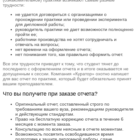
(ознакомительной) практики возникают самые разные
трудности:
не удается договориться с организациями о
прохождении практики или проведении эксперимента
для дипломной работы;
руководитель практики не дает возможности полноценно
пройти ее;
работники производства не хотят сотрудничать и
отвечать на вопросы;
нет времени на оформление отчета;
нет понимания того, как правильно оформить отчет.
Все эти трудности приводят к тому, что студент тянет до
последнего с оформлением отчета и в итоге оказывается не
допущенным к сессии. Компания «Куратор» охотно напишет
для вас отчет по практике, который будет обязательно принят
вашим преподавателем.
Что вы получите при заказе отчета?
Оригинальный отчет, составленный строго по
требованиям вашего вуза, рекомендациям руководителя
и действующим стандартам.
Право на бесплатную коррекцию отчета в течение 6
месяцев с момента заказа.
Консультацию по всем неясным в отчете моментам.
Возможность посвятить освободившееся время
подготовке к защите дипломной работы, сдаче